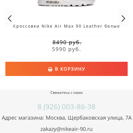
У нас вы можете посмотреть релизы, выбрать и
купить NIKE AIR MAX 90 ESSENTIAL, low shadow
midi и оформить бесплатную доставку.
Кроссовки Nike Air Max 90 Leather белые
Благодаря надежной амортизации, яркости и
8490 руб.
оригинальности оттенков, легкости они
5990 руб.
отличаются востребованностью не только
среди спортсменов, но и среди
коллекционеров. На баскетбольных сайтах для
В КОРЗИНУ
сравнения можно посмотреть цены на модели,
которые у нас предлагаются недорого.
Свяжитесь с нами
8 (926) 003-86-38
Адрес магазина: Москва, Щербаковская улица, 7А
zakazy@nikeair-90.ru