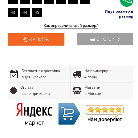
Идут размер в
43
44
45
размер
Как определить свой размер?
КУПИТЬ
В КОРЗИНУ
Бесплатная доставка
На примерку
в день заказа
4 пары
Оплата
Магазин
после примерки
в Москве