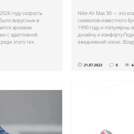
2026 году скорость
Nike Air Max 90 — это к
о было вирусным в
символов известного б
ается архивом.
1990 году и популярны 
вки с адаптивной
дизайну и комфорту.Подх
еди этого тех..
ежедневной носки. Возд
21.07.2023
0
4