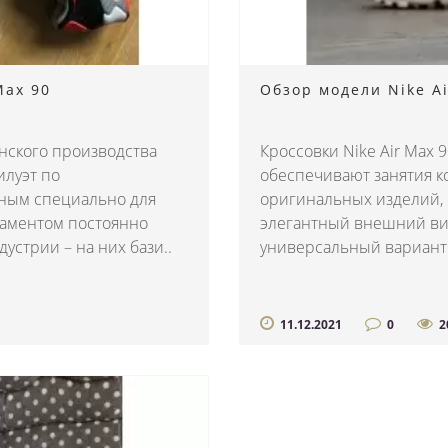
Max 90
Обзор модели Nike Ai
анского производства
Кроссовки Nike Air Max 
илуэт по
обеспечивают занятия к
ным специально для
оригинальных изделий,
даментом постоянно
элегантный внешний ви
стрии – на них бази..
универсальный вариант д
11.12.2021
0
2