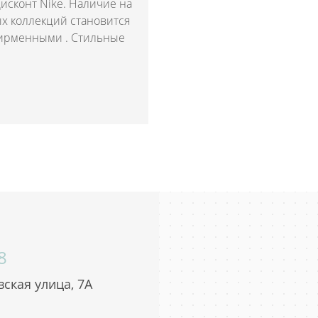
исконт Nike. Наличие на
ых коллекций становится
фирменными . Стильные
8
ская улица, 7А