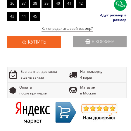
36
37
38
39
40
41
42
Идут размер в
43
44
45
размер
Как определить свой размер?
КУПИТЬ
В КОРЗИНУ
Бесплатная доставка
На примерку
в день заказа
4 пары
Оплата
Магазин
после примерки
в Москве