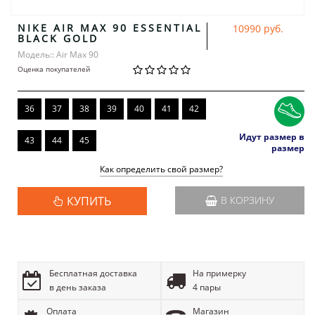
NIKE AIR MAX 90 ESSENTIAL
10990 руб.
BLACK GOLD
Модель:: Air Max 90
Оценка покупателей
36
37
38
39
40
41
42
Идут размер в
43
44
45
размер
Как определить свой размер?
КУПИТЬ
В КОРЗИНУ
Бесплатная доставка
На примерку
в день заказа
4 пары
Оплата
Магазин