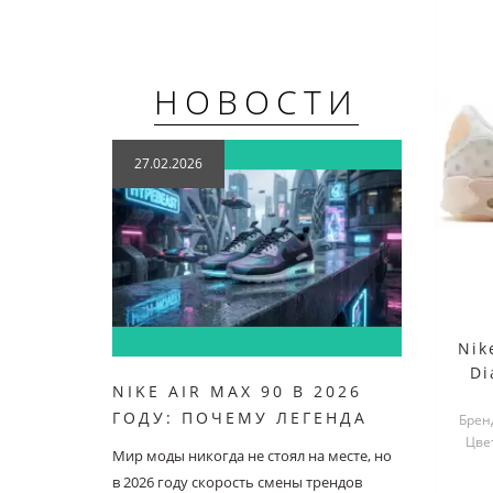
НОВОСТИ
27.02.2026
21.07
Nik
Di
NIKE AIR MAX 90 В 2026
NIKE 
ГОДУ: ПОЧЕМУ ЛЕГЕНДА
ОСОБ
Бренд
Цве
ОСТАЕТСЯ В ТОПЕ
Мир моды никогда не стоял на месте, но
Nike Air
в 2026 году скорость смены трендов
кроссов