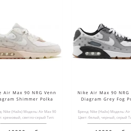
.2023
15.07.2023
e Air Max 90 NRG Venn
Nike Air Max 90 NRG
agram Shimmer Polka
Diagram Grey Fog P
AIR MAX 90 -
NIKE AIR MAX 90:
ЕННОСТИ МОДЕЛИ
ИНТЕРЕСНЫЕ ФАКТЫ
: Nike (Найк) Модель: Air Max 90
Бренд: Nike (Найк) Модель: Air
т: кремовый, светло-серый Тип:
Цвет: белый, черный, серый Т
 Max 90 — это классические
У компании Nike имеется много
Low Материал верх..
Материал верха:..
ки, ставшие одним из символов
культовых моделей спортивной 