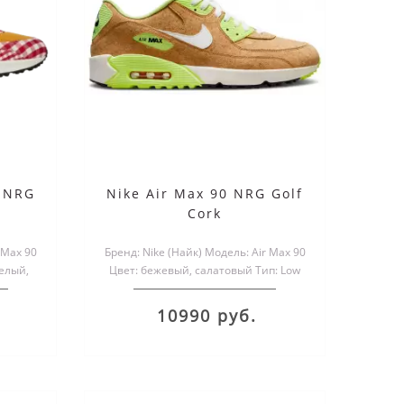
f NRG
Nike Air Max 90 NRG Golf
Cork
i с
Nike Air Max 90 Leather
Nike
 Max 90
Бренд: Nike (Найк) Модель: Air Max 90
Black с мехом
елый,
Цвет: бежевый, салатовый Тип: Low
.
Материал верха: c..
10990 руб.
12290 руб.
5990 руб.