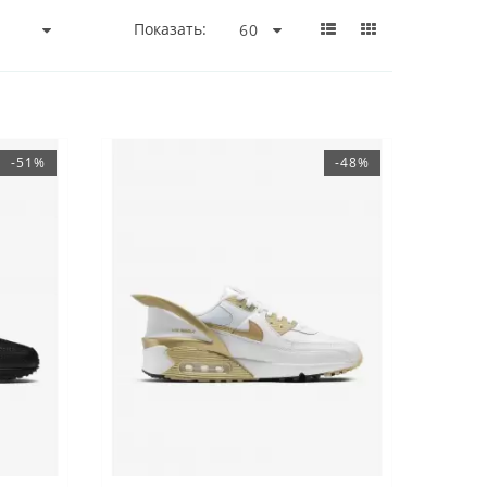
Показать:
-51%
-48%