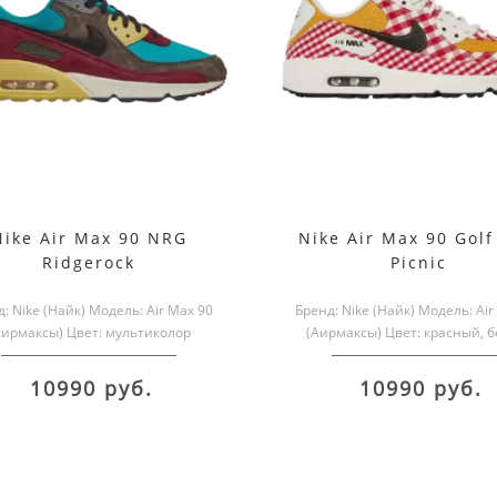
Nike Air Max 90 NRG
Nike Air Max 90 Gol
Ridgerock
Picnic
e Air Max 90 Essential
Nike Air Max 90 Khak
: Nike (Найк) Модель: Air Max 90
Бренд: Nike (Найк) Модель: Air
Infrared
мехом
Аирмаксы) Цвет: мультиколор
(Аирмаксы) Цвет: красный, б
Размеры обуви: мужские и..
желтый Размеры обуви.
10990 руб.
10990 руб.
17000 руб.
17190 руб.
5990 руб.
5990 руб.