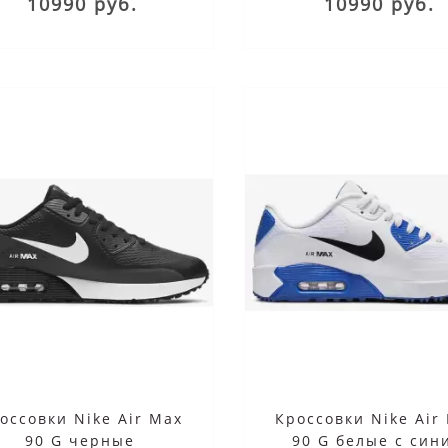
10990 руб.
10990 руб.
ого бренда, они были впервые
Среди них и кроссовки Air Max 90
ы в 1990 году и популярны в
появившиеся на прилавках 31 год
ее время благодаря
И тем интереснее будет узнать
ному..
некоторые л..
оссовки Nike Air Max
Кроссовки Nike Air
90 G черные
90 G белые с син