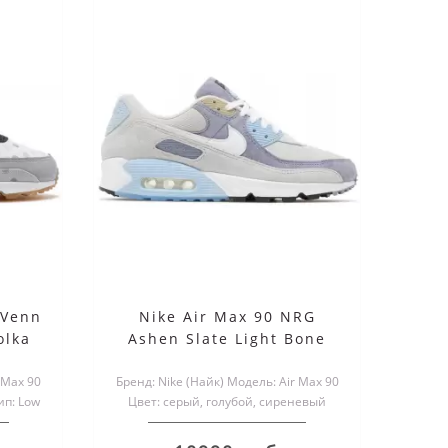
12.08.2022
06.04.20
 Venn
Nike Air Max 90 NRG
olka
Ashen Slate Light Bone
NIKE AIR MAX 90 RECRAFT -
ИСТОР
ОБЗОР КРОССОВОК
КРОССО
 Max 90
Бренд: Nike (Найк) Модель: Air Max 90
ип: Low
Цвет: серый, голубой, сиреневый
90
В этом году кроссовкам Nike Air Max 90
Модель кро
Тип: Low Материал в..
обуви.
девяностой модели исполнилось
американск