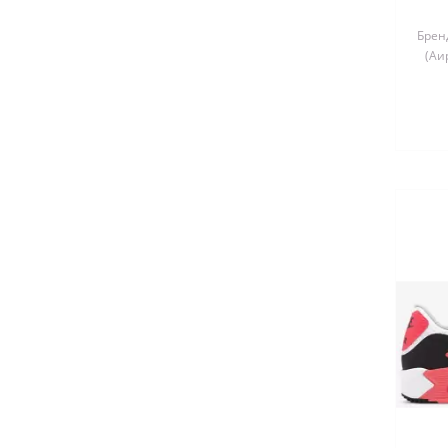
Бренд
(Аи