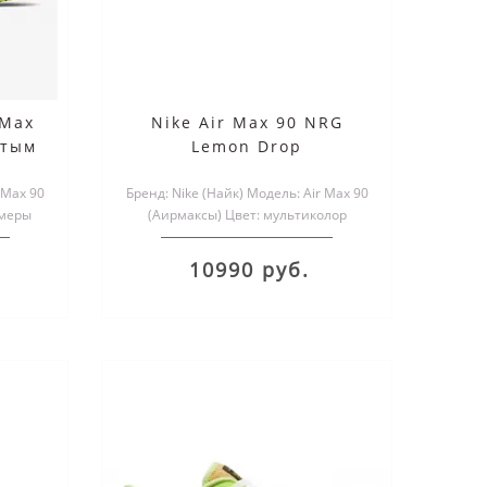
 Max
Nike Air Max 90 NRG
лтым
Lemon Drop
 Max 90
Бренд: Nike (Найк) Модель: Air Max 90
змеры
(Аирмаксы) Цвет: мультиколор
.
Размеры обуви: мужские и..
10990 руб.