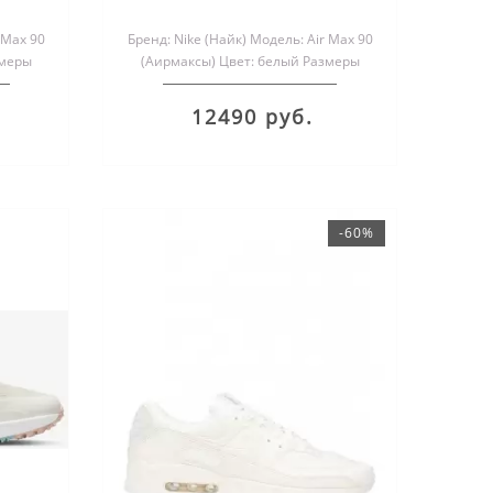
 Max 90
Бренд: Nike (Найк) Модель: Air Max 90
змеры
(Аирмаксы) Цвет: белый Размеры
.
обуви: мужские и женск..
12490 руб.
-60%