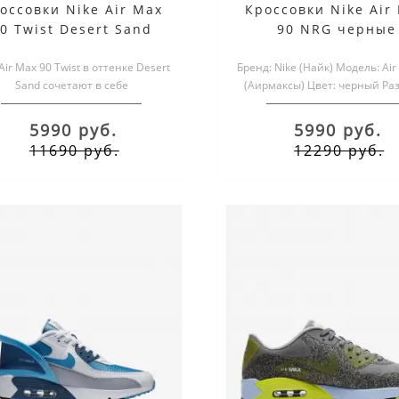
оссовки Nike Air Max
Кроссовки Nike Air
0 Twist Desert Sand
90 NRG черные
Air Max 90 Twist в оттенке Desert
Бренд: Nike (Найк) Модель: Air
Sand сочетают в себе
(Аирмаксы) Цвет: черный Ра
нновационные технологии и
обуви: мужские и женс.
модный дизайн..
5990 руб.
5990 руб.
11690 руб.
12290 руб.