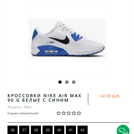
КРОССОВКИ NIKE AIR MAX
14190 руб.
90 G БЕЛЫЕ С СИНИМ
Модель:: Nike
Оценка покупателей
36
37
38
39
40
41
42