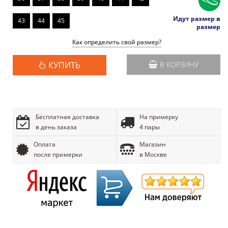
Идут размер в
43
44
45
размер
Как определить свой размер?
КУПИТЬ
В КОРЗИНУ
Бесплатная доставка
На примерку
в день заказа
4 пары
Оплата
Магазин
после примерки
в Москве