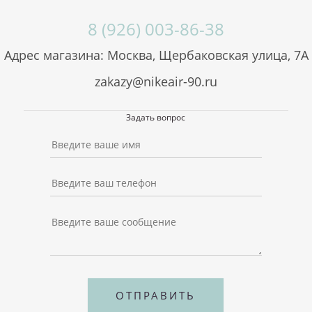
(36-46). Доставка производится по всей России,
оплата принимается наличными и по безналу.
8 (926) 003-86-38
Адрес магазина: Москва, Щербаковская улица, 7А
zakazy@nikeair-90.ru
Задать вопрос
ОТПРАВИТЬ