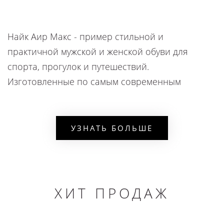
Найк Аир Макс - пример стильной и
практичной мужской и женской обуви для
спорта, прогулок и путешествий.
Изготовленные по самым современным
технологиям, кроссовки обеспечивают комфорт
и удобство во время занятий. Это вариант для
профессиональных баскетболистов и
УЗНАТЬ БОЛЬШЕ
любителей активного образа жизни. Изделия
обладают целым рядом достоинств:
материал - натуральная кожа;
ХИТ ПРОДАЖ
мягкая стелька из добротного текстиля;
низкая рельефная резиновая подошва с
протектором;