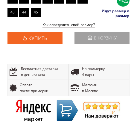
Идут размер в
43
44
45
размер
Как определить свой размер?
КУПИТЬ
В КОРЗИНУ
Бесплатная доставка
На примерку
в день заказа
4 пары
Оплата
Магазин
после примерки
в Москве