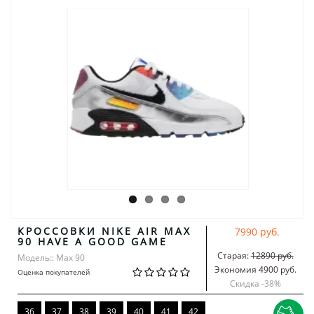
КРОССОВКИ NIKE AIR MAX
7990 руб.
90 HAVE A GOOD GAME
Старая:
12890 руб.
Модель:: Max 90
Экономия 4900 руб.
Оценка покупателей
Скидка -
38
%
36
37
38
39
40
41
42