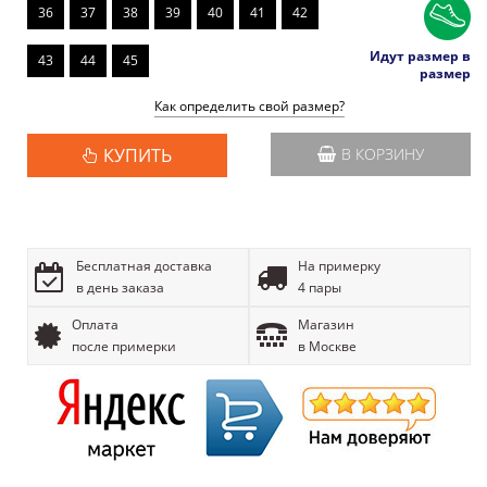
36
37
38
39
40
41
42
Идут размер в
43
44
45
размер
Как определить свой размер?
КУПИТЬ
В КОРЗИНУ
Бесплатная доставка
На примерку
в день заказа
4 пары
Оплата
Магазин
после примерки
в Москве