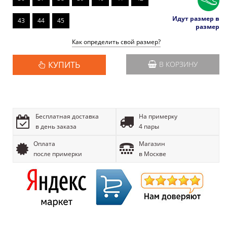
Идут размер в
43
44
45
размер
Как определить свой размер?
КУПИТЬ
В КОРЗИНУ
Бесплатная доставка
На примерку
в день заказа
4 пары
Оплата
Магазин
после примерки
в Москве