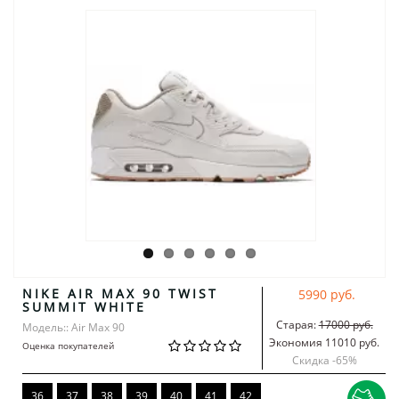
NIKE AIR MAX 90 TWIST
5990 руб.
SUMMIT WHITE
Старая:
17000 руб.
Модель:: Air Max 90
Экономия 11010 руб.
Оценка покупателей
Скидка -
65
%
36
37
38
39
40
41
42