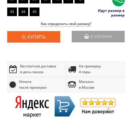
Идут размер в
43
44
45
размер
Как определить свой размер?
КУПИТЬ
В КОРЗИНУ
Бесплатная доставка
На примерку
в день заказа
4 пары
Оплата
Магазин
после примерки
в Москве