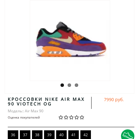
КРОССОВКИ NIKE AIR MAX
7990 руб.
90 VIOTECH OG
Модель:: Air Max 90
Оценка покупателей
36
37
38
39
40
41
42