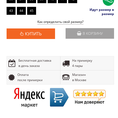
Идут размер в
43
44
45
размер
Как определить свой размер?
КУПИТЬ
В КОРЗИНУ
Бесплатная доставка
На примерку
в день заказа
4 пары
Оплата
Магазин
после примерки
в Москве