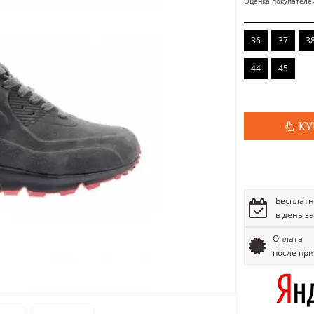
Оценка покупателе
36
37
3
44
45
КУ
Бесплатн
в день з
Оплата
после пр