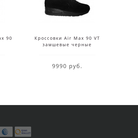
ax 90
Кроссовки Air Max 90 VT
Кросс
замшевые черные
м
9990 руб.