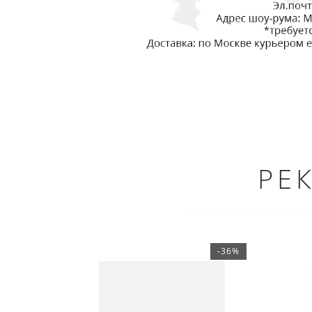
РЕ
-36%