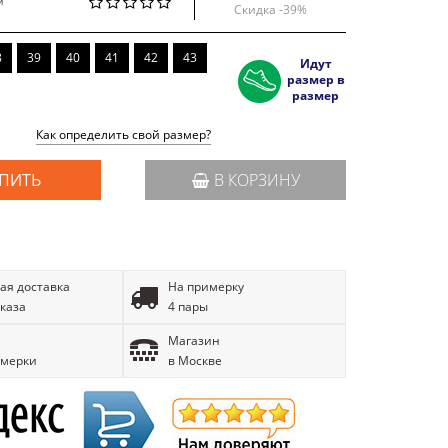
й
Скидка -
39
%
8
39
40
41
42
43
Идут
размер в
размер
Как определить свой размер?
ПИТЬ
В КОРЗИНУ
ая доставка
На примерку
аказа
4 пары
Магазин
имерки
в Москве