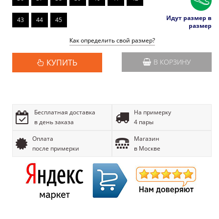
Идут размер в
43
44
45
размер
Как определить свой размер?
КУПИТЬ
В КОРЗИНУ
Бесплатная доставка
На примерку
в день заказа
4 пары
Оплата
Магазин
после примерки
в Москве