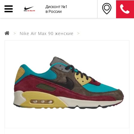
Дисконт №1
в России
Nike Air Max 90 женские