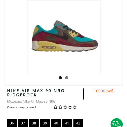
NIKE AIR MAX 90 NRG
10990 руб.
RIDGEROCK
Модель:: Nike Air Max 90 NRG
Оценка покупателей
36
37
38
39
40
41
42