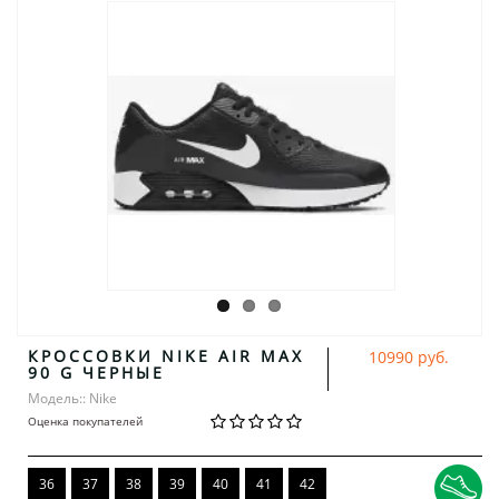
КРОССОВКИ NIKE AIR MAX
10990 руб.
90 G ЧЕРНЫЕ
Модель:: Nike
Оценка покупателей
36
37
38
39
40
41
42