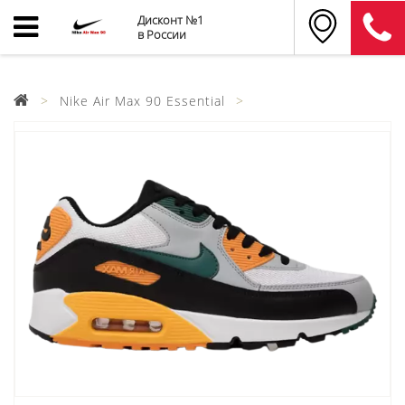
Дисконт №1
в России
Nike Air Max 90 Essential