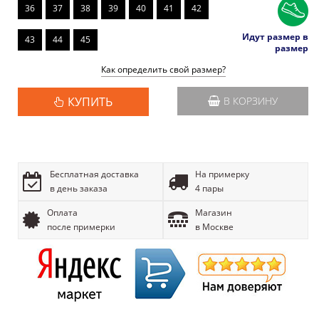
36
37
38
39
40
41
42
Идут размер в
43
44
45
размер
Как определить свой размер?
КУПИТЬ
В КОРЗИНУ
Бесплатная доставка
На примерку
в день заказа
4 пары
Оплата
Магазин
после примерки
в Москве