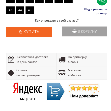
Идут размер в
43
44
45
размер
Как определить свой размер?
КУПИТЬ
В КОРЗИНУ
Бесплатная доставка
На примерку
в день заказа
4 пары
Оплата
Магазин
после примерки
в Москве