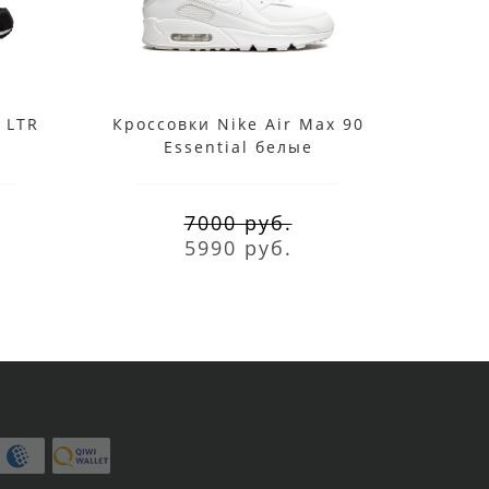
 LTR
Кроссовки Nike Air Max 90
Кросс
Essential белые
E
7000 руб.
5990 руб.