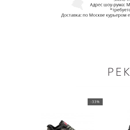
РЕ
-33%