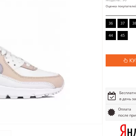
Оценка покупателе
36
37
3
44
45
КУ
Бесплатн
в день з
Оплата
после пр