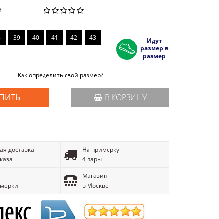
й
8
39
40
41
42
43
Идут
размер в
размер
Как определить свой размер?
ПИТЬ
В КОРЗИНУ
ая доставка
На примерку
аказа
4 пары
Магазин
имерки
в Москве