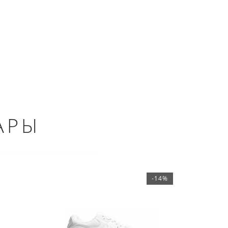
АРЫ
-14%