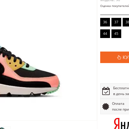
Оценка покупателе
36
37
3
44
45
КУ
Бесплатн
в день з
Оплата
после пр