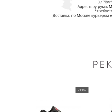
РЕ
-33%