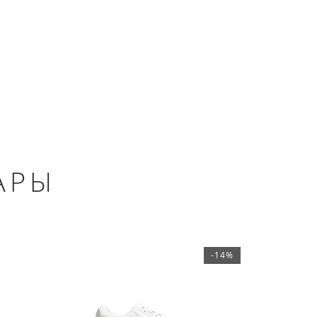
АРЫ
-14%