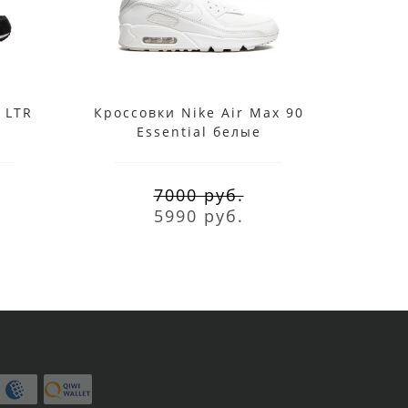
 LTR
Кроссовки Nike Air Max 90
Кросс
Essential белые
E
7000 руб.
5990 руб.