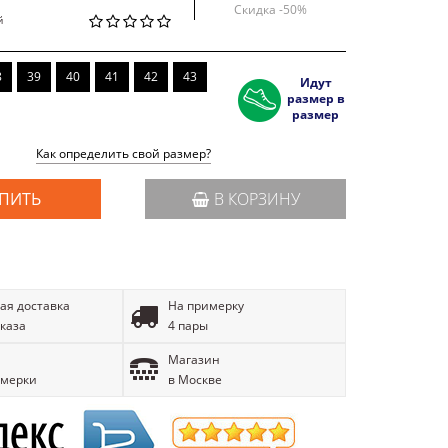
Скидка -
50
%
й
8
39
40
41
42
43
Идут
размер в
размер
Как определить свой размер?
ПИТЬ
В КОРЗИНУ
ая доставка
На примерку
аказа
4 пары
Магазин
имерки
в Москве