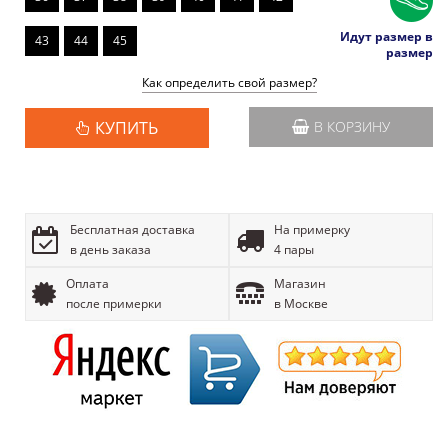
Идут размер в
43
44
45
размер
Как определить свой размер?
КУПИТЬ
В КОРЗИНУ
Бесплатная доставка
На примерку
в день заказа
4 пары
Оплата
Магазин
после примерки
в Москве