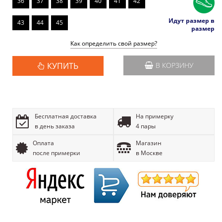
36
37
38
39
40
41
42
Идут размер в
43
44
45
размер
Как определить свой размер?
КУПИТЬ
В КОРЗИНУ
Бесплатная доставка
На примерку
в день заказа
4 пары
Оплата
Магазин
после примерки
в Москве