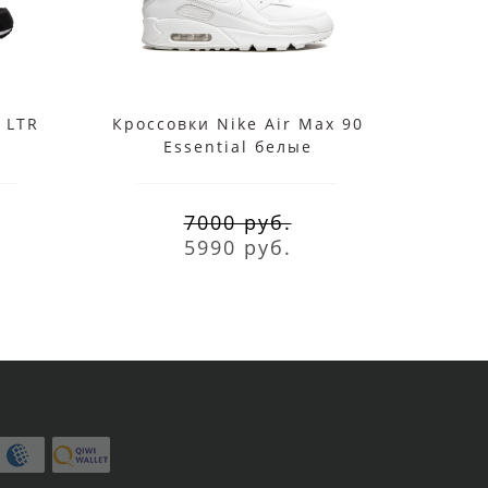
 LTR
Кроссовки Nike Air Max 90
Кросс
Essential белые
E
7000 руб.
5990 руб.