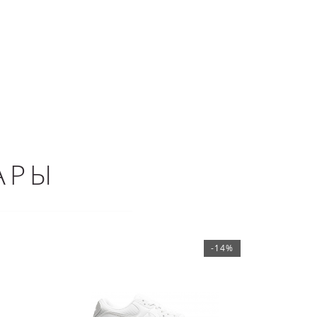
АРЫ
-14%