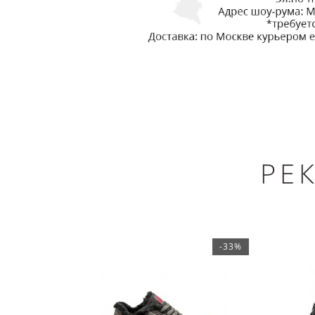
РЕ
-33%