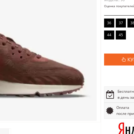
Оценка покупателе
36
37
3
44
45
КУ
Бесплатн
в день з
Оплата
после пр