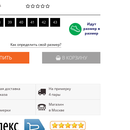
й
8
39
40
41
42
43
Идут
размер в
размер
Как определить свой размер?
ПИТЬ
В КОРЗИНУ
ая доставка
На примерку
аказа
4 пары
Магазин
имерки
в Москве