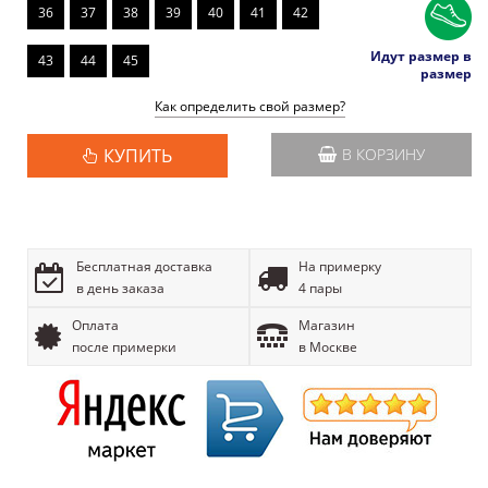
36
37
38
39
40
41
42
Идут размер в
43
44
45
размер
Как определить свой размер?
КУПИТЬ
В КОРЗИНУ
Бесплатная доставка
На примерку
в день заказа
4 пары
Оплата
Магазин
после примерки
в Москве