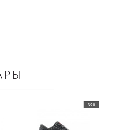
АРЫ
-39%