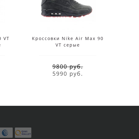
0 VT
Кроссовки Nike Air Max 90
Кросс
е
VT серые
м
9800 руб.
5990 руб.