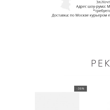
РЕ
-36%