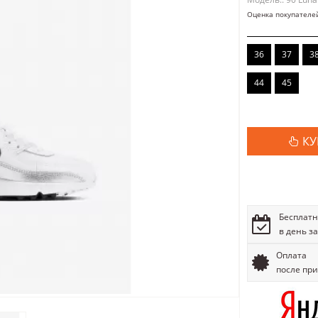
Оценка покупателе
36
37
3
44
45
КУ
Бесплатн
в день з
Оплата
после пр