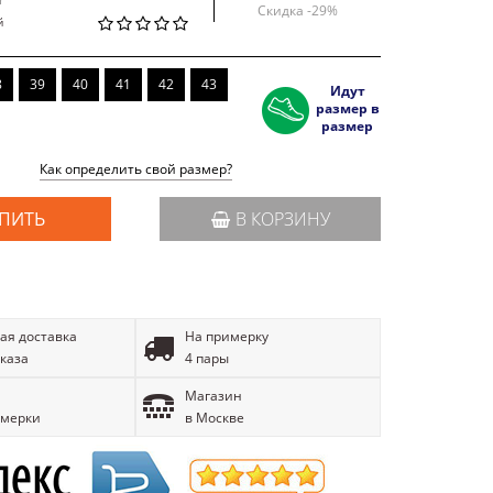
Скидка -
29
%
й
8
39
40
41
42
43
Идут
размер в
размер
Как определить свой размер?
ПИТЬ
В КОРЗИНУ
ая доставка
На примерку
аказа
4 пары
Магазин
имерки
в Москве