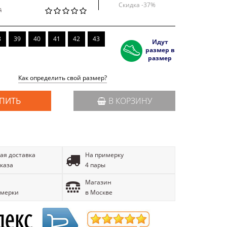
Скидка -
37
%
й
8
39
40
41
42
43
Идут
размер в
размер
Как определить свой размер?
ПИТЬ
В КОРЗИНУ
ая доставка
На примерку
аказа
4 пары
Магазин
имерки
в Москве