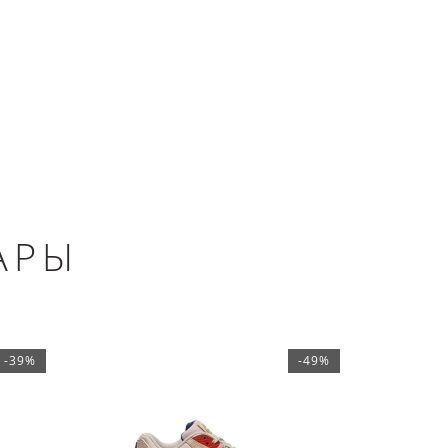
АРЫ
-39%
-49%