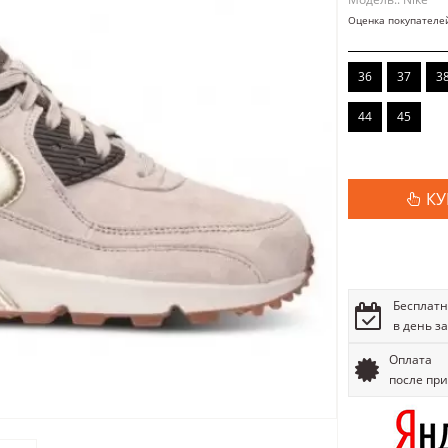
Оценка покупателе
36
37
3
44
45
КУ
Бесплатн
в день з
Оплата
после пр