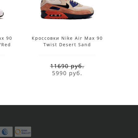
ax 90
Кроссовки Nike Air Max 90
Кросс
k/Red
Twist Desert Sand
Recr
11690 руб.
5990 руб.