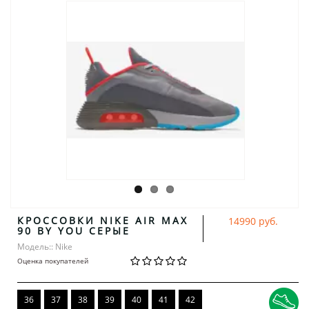
КРОССОВКИ NIKE AIR MAX
14990 руб.
90 BY YOU СЕРЫЕ
Модель:: Nike
Оценка покупателей
36
37
38
39
40
41
42