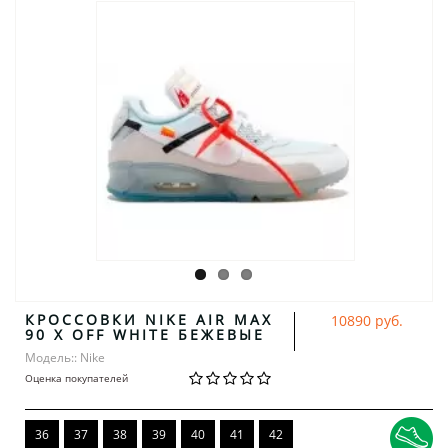
КРОССОВКИ NIKE AIR MAX
10890 руб.
90 X OFF WHITE БЕЖЕВЫЕ
Модель:: Nike
Оценка покупателей
36
37
38
39
40
41
42