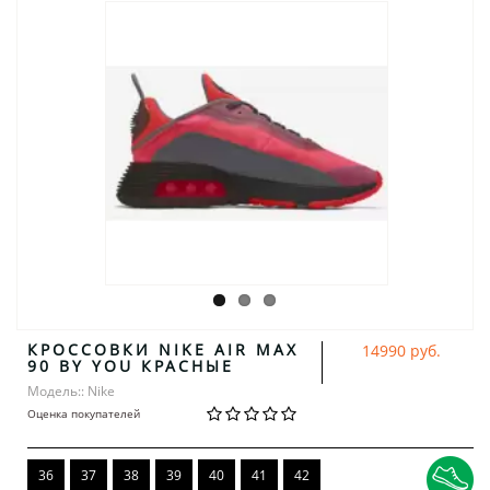
КРОССОВКИ NIKE AIR MAX
14990 руб.
90 BY YOU КРАСНЫЕ
Модель:: Nike
Оценка покупателей
36
37
38
39
40
41
42