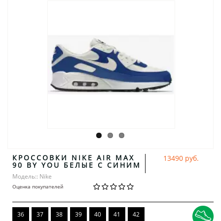
КРОССОВКИ NIKE AIR MAX
13490 руб.
90 BY YOU БЕЛЫЕ С СИНИМ
Модель:: Nike
Оценка покупателей
36
37
38
39
40
41
42