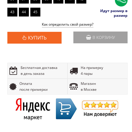
Идут размер в
43
44
45
размер
Как определить свой размер?
КУПИТЬ
В КОРЗИНУ
Бесплатная доставка
На примерку
в день заказа
4 пары
Оплата
Магазин
после примерки
в Москве