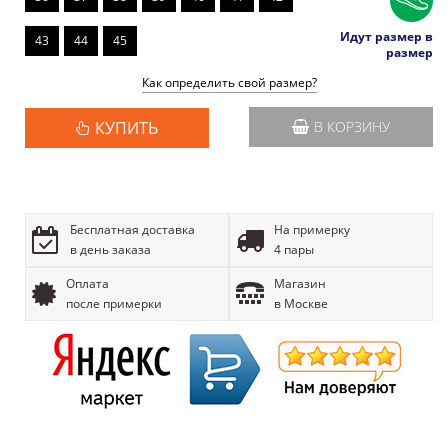
Идут размер в
43
44
45
размер
Как определить свой размер?
КУПИТЬ
В КОРЗИНУ
Бесплатная доставка
На примерку
в день заказа
4 пары
Оплата
Магазин
после примерки
в Москве