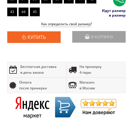
Идут размер
43
44
45
в размер
Как определить свой размер?
КУПИТЬ
В КОРЗИНУ
Бесплатная доставка
На примерку
в день заказа
4 пары
Оплата
Магазин
после примерки
в Москве