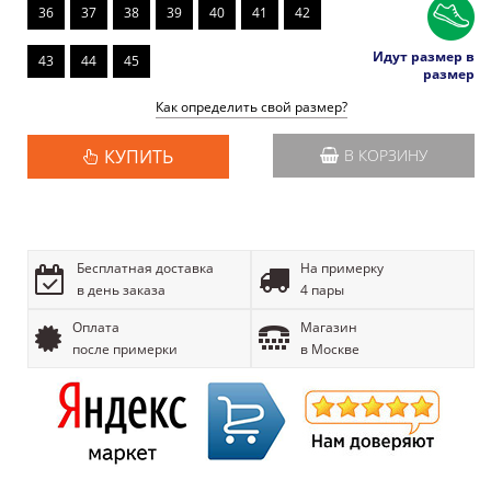
36
37
38
39
40
41
42
Идут размер в
43
44
45
размер
Как определить свой размер?
КУПИТЬ
В КОРЗИНУ
Бесплатная доставка
На примерку
в день заказа
4 пары
Оплата
Магазин
после примерки
в Москве