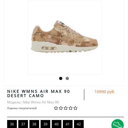
NIKE WMNS AIR MAX 90
10990 руб.
DESERT CAMO
Модель:: Nike Wmns Air Max 90
Оценка покупателей
36
37
38
39
40
41
42