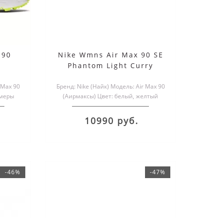
 90
Nike Wmns Air Max 90 SE
Phantom Light Curry
 Max 90
Бренд: Nike (Найк) Модель: Air Max 90
змеры
(Аирмаксы) Цвет: белый, желтый
.
Размеры обуви: мужские..
10990 руб.
-46%
-47%