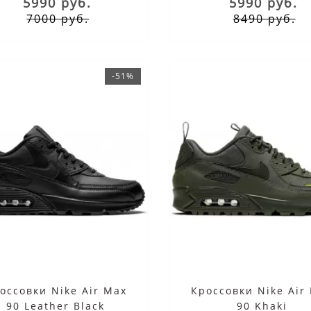
5990 руб.
5990 руб.
ого бренда, они были впервые
Среди них и кроссовки Air Max 90
7000 руб.
8490 руб.
ы в 1990 году и популярны в
появившиеся на прилавках 31 год
ее время благодаря
И тем интереснее будет узнать
ному..
некоторые л..
-51%
оссовки Nike Air Max
Кроссовки Nike Air
90 Leather Black
90 Khaki