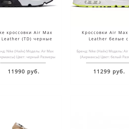
ke кроссовки Air Max
Кроссовки Air Max
 Leather (TD) черные
Leather белые с
бирюзовым
д: Nike (Найк) Модель: Air Max
Бренд: Nike (Найк) Модель: Air
Аирмаксы) Цвет: черный Размеры
(Аирмаксы) Цвет: белый Ра
обуви: женс..
обуви: мужские и женск.
11990 руб.
11299 руб.