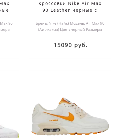
 Max
Кроссовки Nike Air Max
рные
90 Leather черные с
желтым
 Max 90
Бренд: Nike (Найк) Модель: Air Max 90
змеры
(Аирмаксы) Цвет: черный Размеры
.
обуви: мужские и женс..
15090 руб.