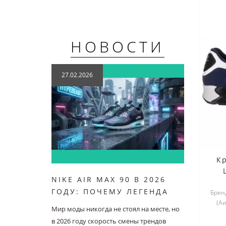
НОВОСТИ
27.02.2026
21.07
К
NIKE AIR MAX 90 В 2026
NIKE 
ГОДУ: ПОЧЕМУ ЛЕГЕНДА
ОСОБ
Бренд
(А
ОСТАЕТСЯ В ТОПЕ
Мир моды никогда не стоял на месте, но
Nike Air
в 2026 году скорость смены трендов
кроссов