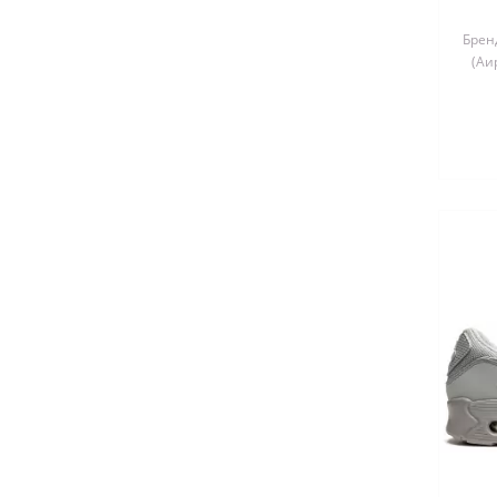
Бренд
(Аи