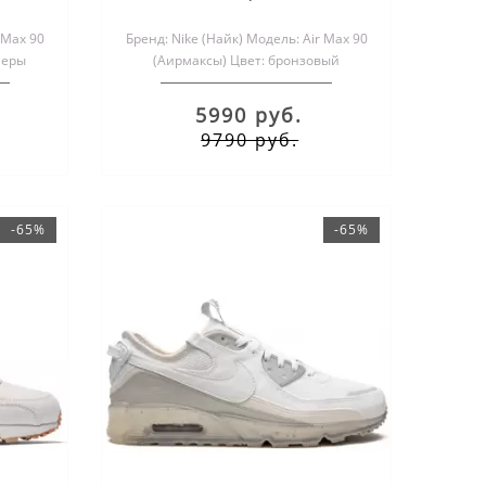
 Max 90
Бренд: Nike (Найк) Модель: Air Max 90
меры
(Аирмаксы) Цвет: бронзовый
..
Размеры обуви: мужские и ж..
5990 руб.
9790 руб.
-65%
-65%