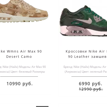
ike Wmns Air Max 90
Кроссовки Nike Air
Desert Camo
90 Leather замше
зеленые
e Air Max 90 Essential
Nike Air Max 90 Khak
: Nike (Найк) Модель: Air Max 90
Бренд: Nike (Найк) Модель: Air
Infrared
мехом
максы) Цвет: бежевый Размеры
(Аирмаксы) Цвет: зеленый Р
обуви: мужские и жен..
обуви: мужские и жен..
10990 руб.
6990 руб.
17000 руб.
17190 руб.
12990 руб.
5990 руб.
5990 руб.