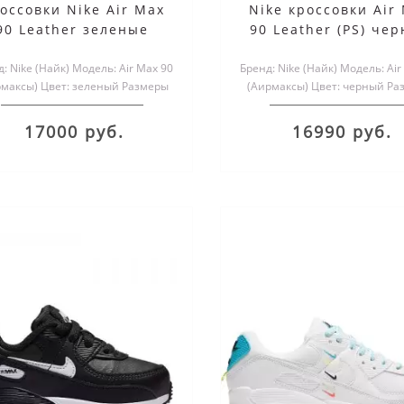
оссовки Nike Air Max
Nike кроссовки Air
90 Leather зеленые
90 Leather (PS) че
: Nike (Найк) Модель: Air Max 90
Бренд: Nike (Найк) Модель: Air
рмаксы) Цвет: зеленый Размеры
(Аирмаксы) Цвет: черный Ра
обуви: мужские и жен..
обуви: мужские и женс.
17000 руб.
16990 руб.