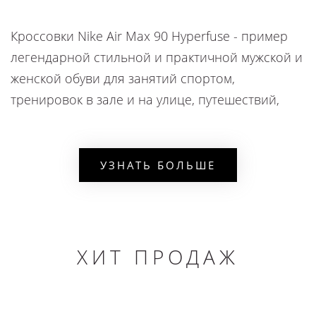
Кроссовки Nike Air Max 90 Hyperfuse - пример
легендарной стильной и практичной мужской и
женской обуви для занятий спортом,
тренировок в зале и на улице, путешествий,
походов на природу и других активных
мероприятий. Изделия отличаются целым
рядом достоинств:
УЗНАТЬ БОЛЬШЕ
материал - натуральная кожа;
прочная резиновая подошва с
протектором;
ХИТ ПРОДАЖ
крепкая чёрная шнуровка;
наличие логотипа бренда на поверхности;
эластичный язычок;