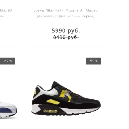
серой полосой
 Max 90
Бренд: Nike (Найк) Модель: Air Max 90
ро-
(Аирмаксы) Цвет: черный, серый,
м..
белый Размеры обуви: ..
5990 руб.
8490 руб.
-62%
-59%