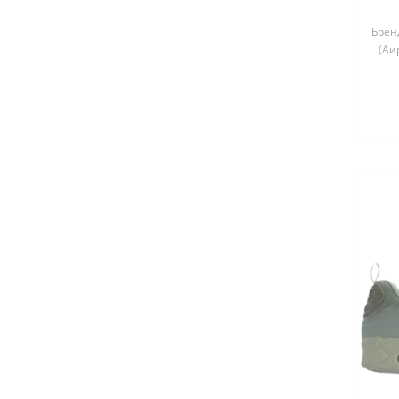
Бренд
(Аи