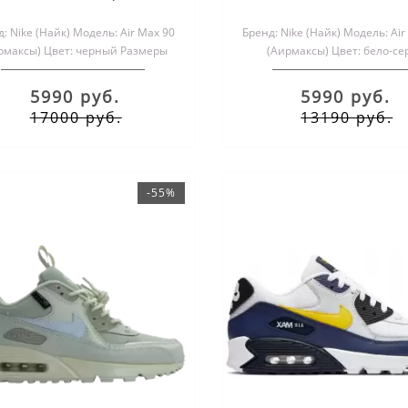
: Nike (Найк) Модель: Air Max 90
Бренд: Nike (Найк) Модель: Air
рмаксы) Цвет: черный Размеры
(Аирмаксы) Цвет: бело-се
обуви: мужские и женс..
салатовый Размеры обуви: 
5990 руб.
5990 руб.
17000 руб.
13190 руб.
-55%