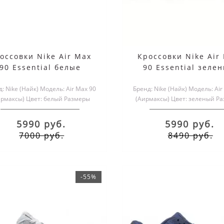
оссовки Nike Air Max
Кроссовки Nike Air
90 Essential белые
90 Essential зеле
: Nike (Найк) Модель: Air Max 90
Бренд: Nike (Найк) Модель: Air
ирмаксы) Цвет: белый Размеры
(Аирмаксы) Цвет: зеленый Р
обуви: мужские и женск..
обуви: мужские и жен..
5990 руб.
5990 руб.
7000 руб.
8490 руб.
-55%