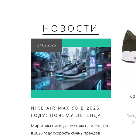
НОВОСТИ
27.02.2026
21.07
Кр
NIKE AIR MAX 90 В 2026
NIKE 
ГОДУ: ПОЧЕМУ ЛЕГЕНДА
ОСОБ
Бренд
(А
ОСТАЕТСЯ В ТОПЕ
Мир моды никогда не стоял на месте, но
Nike Air
в 2026 году скорость смены трендов
кроссов