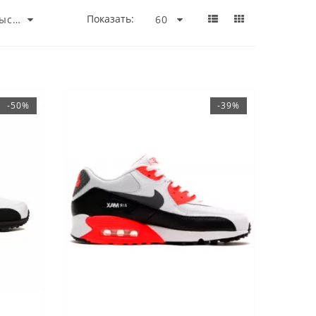
Показать:
-50%
-39%