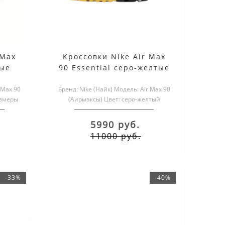
 Max
Кроссовки Nike Air Max
ные
90 Essential серо-желтые
 Max 90
Бренд: Nike (Найк) Модель: Air Max 90
азмеры
(Аирмаксы) Цвет: серо-желтый
Размеры обуви: мужские и..
5990 руб.
11000 руб.
-33%
-40%