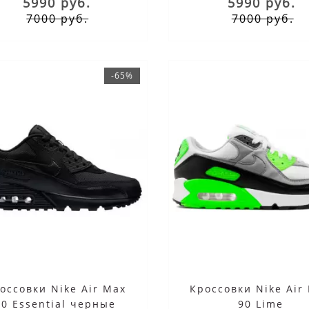
5990 руб.
5990 руб.
ого бренда, они были впервые
Среди них и кроссовки Air Max 90
7000 руб.
7000 руб.
ы в 1990 году и популярны в
появившиеся на прилавках 31 год
ее время благодаря
И тем интереснее будет узнать
ному..
некоторые л..
-65%
оссовки Nike Air Max
Кроссовки Nike Air
90 Essential черные
90 Lime