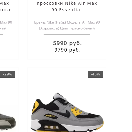
 Max
Кроссовки Nike Air Max
ерные
90 Essential
White/Black/Red
 Max 90
Бренд: Nike (Найк) Модель: Air Max 90
рный
(Аирмаксы) Цвет: красно-белый
..
Размеры обуви: мужские ..
5990 руб.
9790 руб.
-29%
-46%