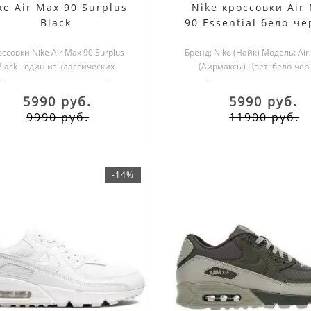
ke Air Max 90 Surplus
Nike кроссовки Air
Black
90 Essential бело-ч
ссовки Nike Air Max 90 Surplus
Бренд: Nike (Найк) Модель: Air
Black - один из классических
(Аирмаксы) Цвет: бело-че
уэтов, пользующихся спросом у
Размеры обуви: мужские и
проф..
5990 руб.
5990 руб.
9990 руб.
11900 руб.
-14%